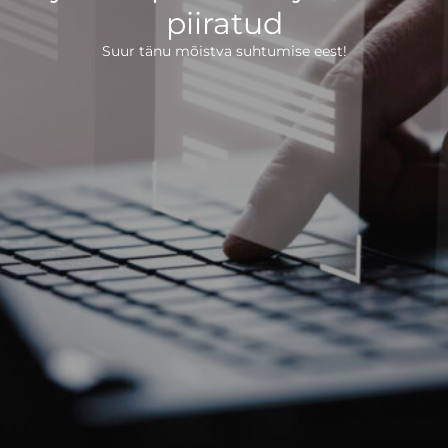
piiratud
Suur tänu mõistva suhtumise eest!